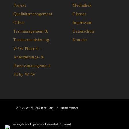
Projekt
Mediathek
Qualitätsmanagement
Glossar
Office
Impressum
Testmanagement &
Datenschutz
Testautomatisierung
Kontakt
W+W Phase 0 –
Anforderungs- &
Prozessmanagement
KI by W+W
© 2026 W+W Consulting GmbH. All rights reserved.
Jobangebote
/
Impressum
/
Datenschutz
/
Kontakt