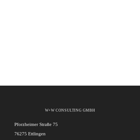
W+W CONSULTING GMBH
Pforzheimer Straße 75
76275 Ettlingen