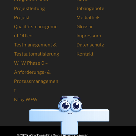
Projektleitung
Jobangebote
Projekt
Mediathek
Qualitätsmanageme
Glossar
nt Office
Impressum
Testmanagement &
Datenschutz
Testautomatisierung
Kontakt
W+W Phase 0 –
Anforderungs- &
Prozessmanagemen
t
KI by W+W
© 2026 W+W Consulting GmbH. All rights reserved.