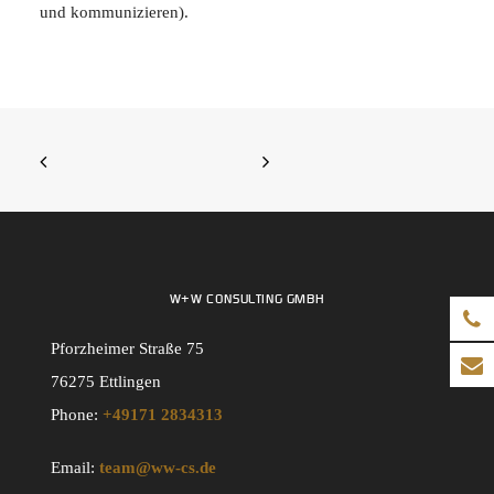
und kommunizieren).
W+W CONSULTING GMBH
Pforzheimer Straße 75
76275 Ettlingen
Phone:
+49171 2834313
Email:
team@ww-cs.de