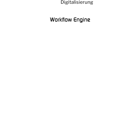
Workflow Engine
Bring den
Projektbeschleuniger zum
Einsatz
Mit der W+W360° Methode