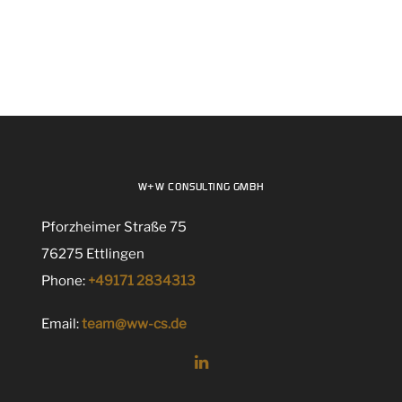
W+W CONSULTING GMBH
Pforzheimer Straße 75
76275 Ettlingen
Phone:
+49171 2834313
Email:
team@ww-cs.de