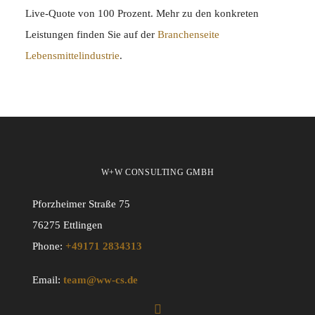
Live-Quote von 100 Prozent. Mehr zu den konkreten
Leistungen finden Sie auf der
Branchenseite
Lebensmittelindustrie
.
W+W CONSULTING GMBH
Pforzheimer Straße 75
76275 Ettlingen
Phone:
+49171 2834313
Email:
team@ww-cs.de