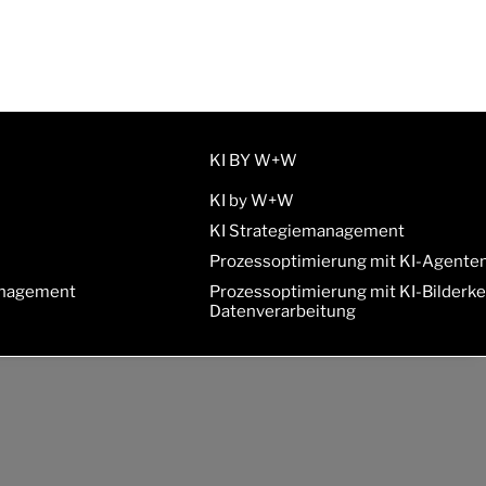
KI BY W+W
KI by W+W
KI Strategiemanagement
Prozessoptimierung mit KI-Agente
anagement
Prozessoptimierung mit KI-Bilderk
Datenverarbeitung