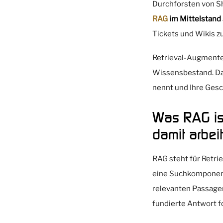
Durchforsten von Sh
RAG
im Mittelstand
Tickets und Wikis 
Retrieval-Augment
Wissensbestand. Dam
nennt und Ihre Gesch
Was RAG is
damit arbeit
RAG steht für Retr
eine Suchkomponent
relevanten Passagen
fundierte Antwort f