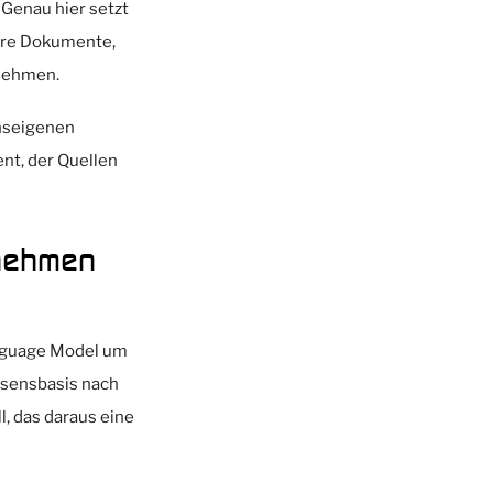
Genau hier setzt
 Ihre Dokumente,
rnehmen.
nseigenen
nt, der Quellen
rnehmen
anguage Model um
ssensbasis nach
, das daraus eine