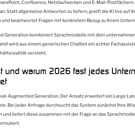
arePoint, Confluence, Netzlaufwerken und E-Mail-Postfächern. 
an: Statt allgemeine Antworten zu liefern, greift die KI live auf
zu und beantwortet Fragen mit konkretem Bezug zu Ihrem Unte
ed Generation kombiniert Sprachmodelle mit dem unternehme
it wird aus einem generischen Chatbot ein echter Fachassiste
äftsrealität versteht.
t und warum 2026 fast jedes Unte
et
ieval-Augmented Generation. Der Ansatz erweitert ein Large L
e. Bei jeder Anfrage durchsucht das System zunächst Ihre Wi
 und liefert diese zusammen mit der Frage an das Sprachmodell
ormuliert.