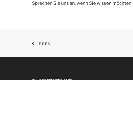
Sprechen Sie uns an, wenn Sie wissen möchten, 
PREV
W+W CONSULTING GMBH
Pforzheimer Straße 75
76275 Ettlingen
Phone:
+49171 2834313
Email:
team@ww-cs.de