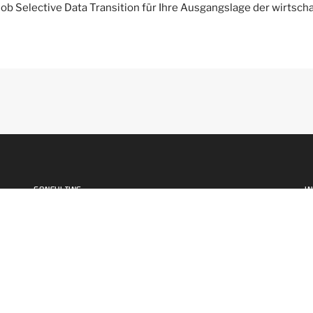
ob Selective Data Transition für Ihre Ausgangslage der wirtsch
CONSULTING
I
Programm- und Projektleitung
N
Projekt Qualitätsmanagement Office
J
Testmanagement & Testautomatisierung
M
W+W Phase 0 – Anforderungs- &
G
Prozessmanagement
I