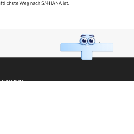
aftlichste Weg nach S/4HANA ist.
NEXT
NFORMATIONEN
ews
obangebote
ediathek
lossar
mpressum