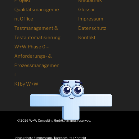
Projekt
Mediathek
Qualitätsmanageme
Glossar
nt Office
Impressum
Testmanagement &
Datenschutz
Testautomatisierung
Kontakt
W+W Phase 0 –
Anforderungs- &
Prozessmanagemen
t
KI by W+W
© 2026 W+W Consulting GmbH. All rights reserved.
Jobangebote
/
Impressum
/
Datenschutz
/
Kontakt