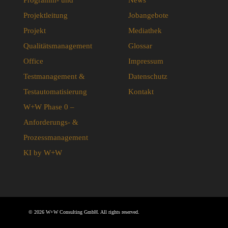
Programm- und
News
Projektleitung
Jobangebote
Projekt
Mediathek
Qualitätsmanagement
Glossar
Office
Impressum
Testmanagement &
Datenschutz
Testautomatisierung
Kontakt
W+W Phase 0 –
Anforderungs- &
Prozessmanagement
KI by W+W
© 2026 W+W Consulting GmbH. All rights reserved.