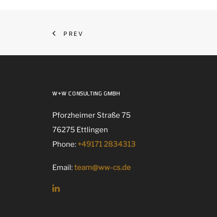
PREV
W+W CONSULTING GMBH
Pforzheimer Straße 75
76275 Ettlingen
Phone:
+49171 2834313
Email:
team@ww-cs.de