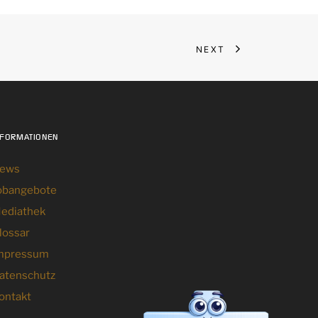
NEXT
NFORMATIONEN
ews
obangebote
ediathek
lossar
mpressum
atenschutz
ontakt