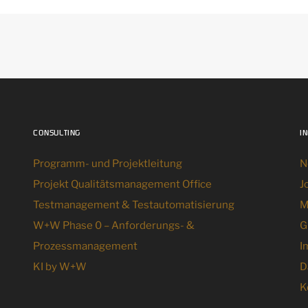
CONSULTING
I
Programm- und Projektleitung
N
Projekt Qualitätsmanagement Office
J
Testmanagement & Testautomatisierung
M
W+W Phase 0 – Anforderungs- &
G
Prozessmanagement
I
KI by W+W
D
K