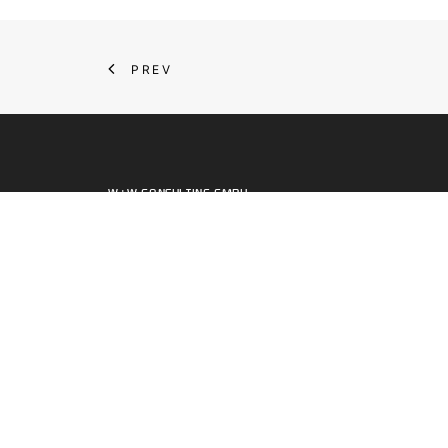
PREV
W+W CONSULTING GMBH
Pforzheimer Straße 75
76275 Ettlingen
Phone:
+49171 2834313
Email:
team@ww-cs.de