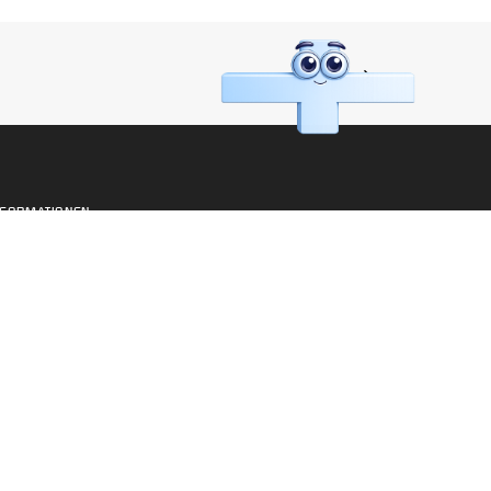
NEXT
NFORMATIONEN
ews
obangebote
ediathek
lossar
mpressum
atenschutz
ontakt